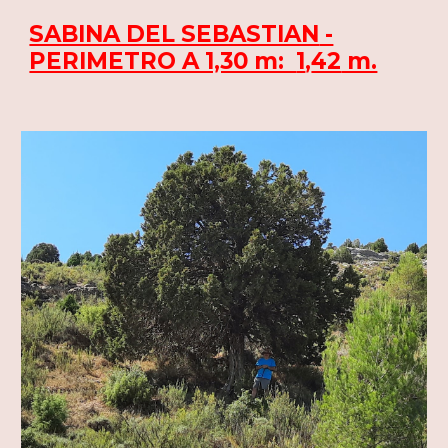
SABINA DEL SEBASTIAN
-
PERIMETRO A 1,30 m:
1
,
42
m.