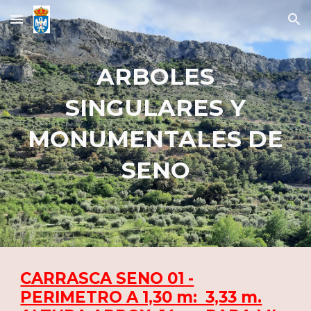
Skip to main content
Skip to navigation
ARBOLES
SINGULARES Y
MONUMENTALES DE
SENO
CARRASCA SENO 01 -
PERIMETRO A 1,30 m: 3,33 m.